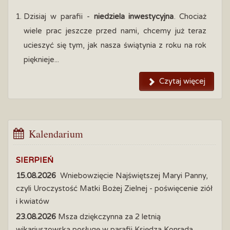
Dzisiaj w parafii -
niedziela inwestycyjna
. Chociaż
wiele prac jeszcze przed nami, chcemy już teraz
ucieszyć się tym, jak nasza świątynia z roku na rok
pięknieje...
Czytaj więcej
Kalendarium
SIERPIEŃ
15.08.2026
Wniebowzięcie Najświętszej Maryi Panny,
czyli Uroczystość Matki Bożej Zielnej - poświęcenie ziół
i kwiatów
23.08.2026
Msza dziękczynna za 2 letnią
wikariuszowską posługę w parafii Księdza Konrada