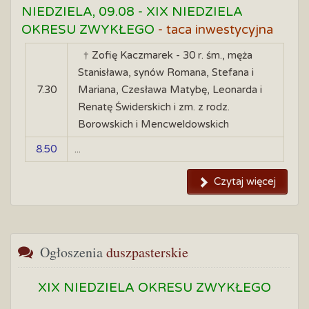
NIEDZIELA, 09.08
-
XIX NIEDZIELA
OKRESU ZWYKŁEGO
- taca inwestycyjna
† Zofię Kaczmarek - 30 r. śm., męża
Stanisława, synów Romana, Stefana i
7.30
Mariana, Czesława Matybę, Leonarda i
Renatę Świderskich i zm. z rodz.
Borowskich i Mencweldowskich
8.50
...
Czytaj więcej
Ogłoszenia
 duszpasterskie
XIX NIEDZIELA OKRESU ZWYKŁEGO