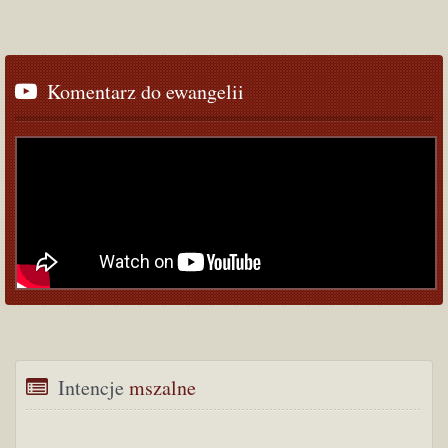
Komentarz
 do ewangelii
Intencje
 mszalne