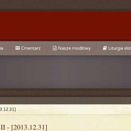
ia
Cmentarz
Nasze modlitwy
Liturgia sł
Do Św. Jana Chrzciciela
Do Opatrzności Bożej
Do Matki Bożej Bolesnej
go
Do MB Nieustającej Pomocy
alne
Do świętego Józefa
3.12.31]
Do św. Ojca Pio
I - [2013.12.31]
Za kapłanów