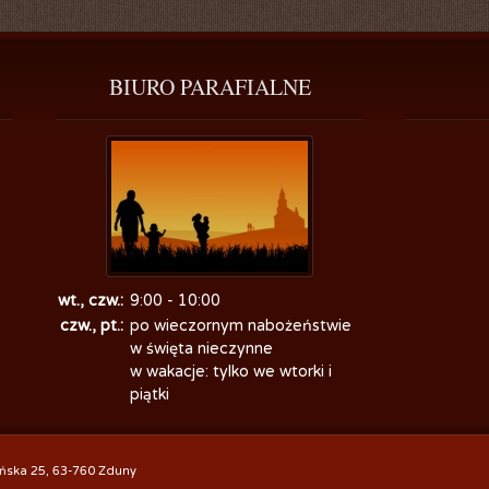
BIURO
 PARAFIALNE
wt., czw.:
9:00 - 10:00
czw., pt.:
po wieczornym nabożeństwie
w święta nieczynne
w wakacje: tylko we wtorki i
piątki
ińska 25, 63-760 Zduny