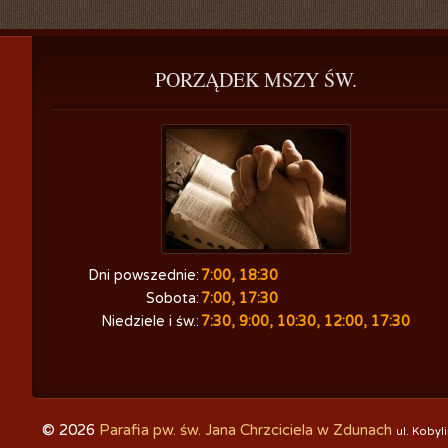
PORZĄDEK
 MSZY ŚW.
Dni powszednie:
7:00, 18:30
Sobota:
7:00, 17:30
Niedziele i św.:
7:30, 9:00, 10:30, 12:00, 17:30
© 2026
Parafia pw. św. Jana Chrzciciela w Zdunach
ul. Kobyl