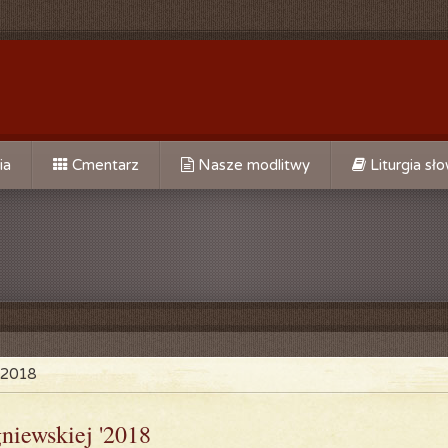
ia
Cmentarz
Nasze modlitwy
Liturgia sł
Do Św. Jana Chrzciciela
Do Opatrzności Bożej
Do Matki Bożej Bolesnej
go
Do MB Nieustającej Pomocy
alne
Do świętego Józefa
 '2018
Do św. Ojca Pio
gniewskiej '2018
Za kapłanów