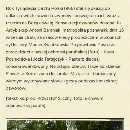
Rok Tysiąclecia chrztu Polski (966) stał się okazją do
odlania dwóch nowych dzwonów i poświęcenia ich wraz z
trzecim na Bożą chwałę. Konsekracji dzwonów dokonał Ks.
Arcybiskup Antoni Baraniak, metropolita poznański, dnia 15
września 1966, za czasów kiedy proboszczem w Zdunach
był ks. mgr Marian Kwiatkowski. Po powitaniu Pasterza
przez dzieci z naszej ochronki parafialnej (foto) - Kasia
Poślednicka i Józio Ratajczyk - Pasterz diecezji
konsekrował dzwony. Na zdjęciu obecny także ks. dziekan
Sławski z Krotoszyna i ks. prałat Mizgalski - tłumaczący
wiernym wykonywane słowa i gesty podczas konsekracji
dzwonów.
[tekst: ks. prob. Krzysztof Śliczny, foto: archiwum
zdunowskiej parafii]