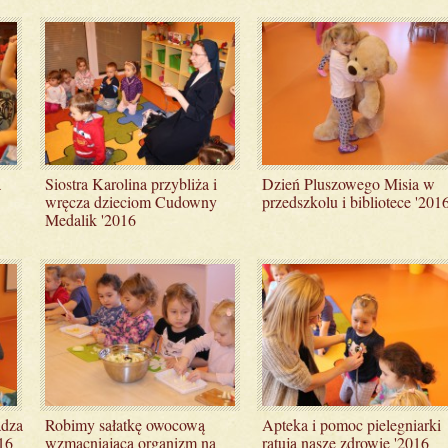
Różne modlitwy
a
Siostra Karolina przybliża i
Dzień Pluszowego Misia w
wręcza dzieciom Cudowny
przedszkolu i bibliotece '201
Medalik '2016
adza
Robimy sałatkę owocową
Apteka i pomoc pielegniarki
16
wzmacniającą organizm na
ratują nasze zdrowie '2016