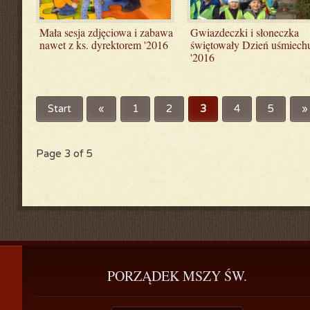
Mała sesja zdjęciowa i zabawa
Gwiazdeczki i słoneczka
nawet z ks. dyrektorem '2016
świętowały Dzień uśmiech
'2016
Start
«
1
2
3
4
5
»
Page 3 of 5
PORZĄDEK
 MSZY ŚW.