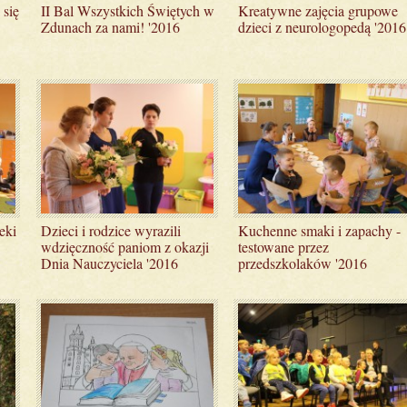
 się
II Bal Wszystkich Świętych w
Kreatywne zajęcia grupowe
Zdunach za nami! '2016
dzieci z neurologopedą '2016
eki
Dzieci i rodzice wyrazili
Kuchenne smaki i zapachy -
wdzięczność paniom z okazji
testowane przez
Dnia Nauczyciela '2016
przedszkolaków '2016