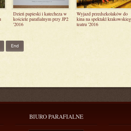
Dzień papieski i katecheza w
Wyjazd przedszkolaków do
u
kościele parafialnym przy JP2
kina na spektakl krakowskie
'2016
teatru '2016
End
BIURO
 PARAFIALNE