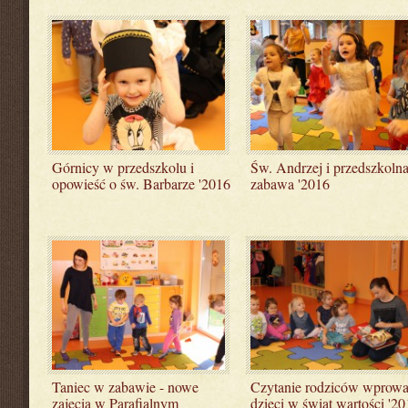
Górnicy w przedszkolu i
Św. Andrzej i przedszkoln
opowieść o św. Barbarze '2016
zabawa '2016
Taniec w zabawie - nowe
Czytanie rodziców wprow
zajęcia w Parafialnym
dzieci w świat wartości '20