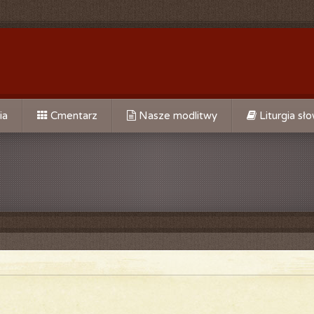
ia
Cmentarz
Nasze modlitwy
Liturgia sł
Do Św. Jana Chrzciciela
Do Opatrzności Bożej
Do Matki Bożej Bolesnej
go
Do MB Nieustającej Pomocy
alne
Do świętego Józefa
Do św. Ojca Pio
Za kapłanów